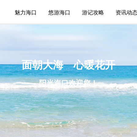
魅力海口
悠游海口
游记攻略
资讯动
面朝大海 心暖花开
阳光海口欢迎您！