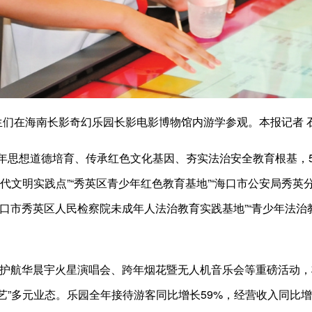
生们在海南长影奇幻乐园长影电影博物馆内游学参观。本报记者 石
年思想道德培育、传承红色文化基因、夯实法治安全教育根基，5
代文明实践点”“秀英区青少年红色教育基地”“海口市公安局秀英
海口市秀英区人民检察院未成年人法治教育实践基地”“青少年法治教
同护航华晨宇火星演唱会、跨年烟花暨无人机音乐会等重磅活动，
艺”多元业态。乐园全年接待游客同比增长59%，经营收入同比增长