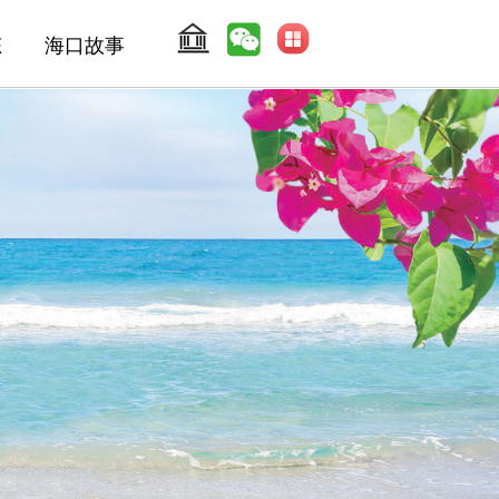
态
海口故事