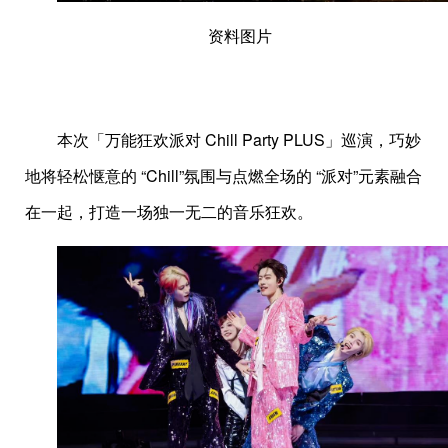
资料图片
本次「万能狂欢派对 Chill Party PLUS」巡演，巧妙
地将轻松惬意的 “Chill”氛围与点燃全场的 “派对”元素融合
在一起，打造一场独一无二的音乐狂欢。