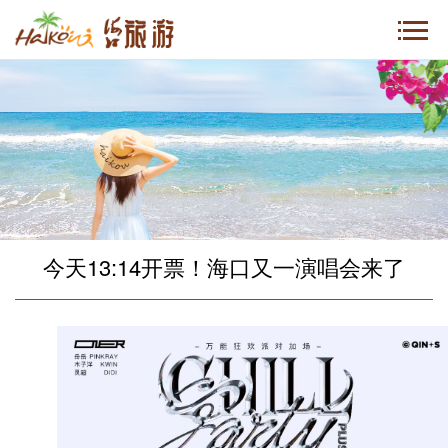
今天13:14开票！海口又一演唱会来了