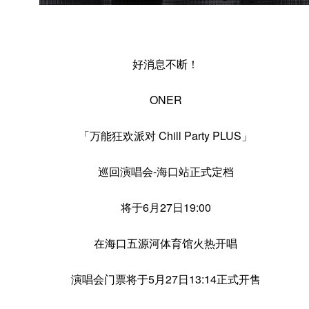
好消息不断！
ONER
「万能狂欢派对 Chill Party PLUS」
巡回演唱会-海口站正式定档
将于6月27日19:00
在海口五源河体育馆火热开唱
演唱会门票将于5月27日13:14正式开售