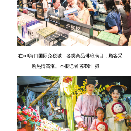
在cdf海口国际免税城，各类商品琳琅满目，顾客采
购热情高涨。本报记者 苏弼坤 摄