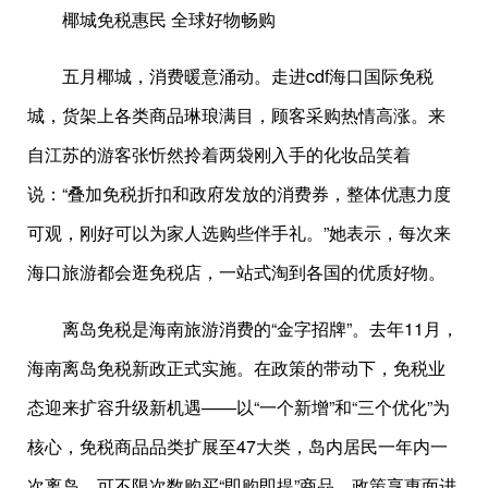
椰城免税惠民 全球好物畅购
五月椰城，消费暖意涌动。走进cdf海口国际免税
城，货架上各类商品琳琅满目，顾客采购热情高涨。来
自江苏的游客张忻然拎着两袋刚入手的化妆品笑着
说：“叠加免税折扣和政府发放的消费券，整体优惠力度
可观，刚好可以为家人选购些伴手礼。”她表示，每次来
海口旅游都会逛免税店，一站式淘到各国的优质好物。
离岛免税是海南旅游消费的“金字招牌”。去年11月，
海南离岛免税新政正式实施。在政策的带动下，免税业
态迎来扩容升级新机遇——以“一个新增”和“三个优化”为
核心，免税商品品类扩展至47大类，岛内居民一年内一
次离岛，可不限次数购买“即购即提”商品，政策享惠面进