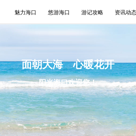
魅力海口
悠游海口
游记攻略
资讯动
面朝大海 心暖花开
阳光海口欢迎您！