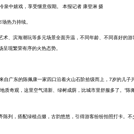
冷泉中嬉戏，享受惬意假期。 本报记者 康登淋 摄
市场热力持续。
艺术、滨海潮玩等多元场景全面升温，不同年龄、不同喜好的游
场呈现繁荣有序的火热态势。
。来自广东的陈佩康一家四口沿着火山石阶拾级而上，7岁的儿子
的地质奇观，这里空气清新、绿树成荫，比城市里舒服多了。”陈
齐陈列，搭配绿植点缀，古韵悠悠，引得游客纷纷拍照打卡。不