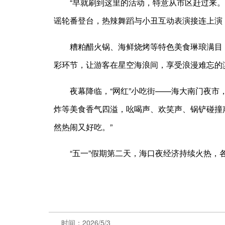
“早就刷到这里的活动，特意从市区赶过来
谣轮番登台，热辣舞蹈与小丑互动表演接连上演，
糟粕醋火锅、海鲜烧烤等特色美食琳琅满目
彩环节，让游客在星空海浪间，享受浪漫难忘的
夜幕降临，“网红”小吃街——海大南门夜
炸等美食香气四溢，吆喝声、欢笑声、锅铲碰撞
然热闹又好吃。”
“五一”假期第二天，海口夜经济持续火热
时间：2026/5/3