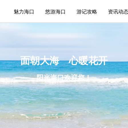
魅力海口
悠游海口
游记攻略
资讯动
面朝大海 心暖花开
阳光海口欢迎您！