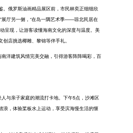
鉴。俄罗斯油画精品展区前，市民林奕正细细欣
”展厅另一侧，“在岛一隅艺术季——琼北民居在
生动呈现，让游客读懂海南文化的深度与温度。美
文创店挑选椰雕、黎锦等伴手礼。
与南洋建筑风情完美交融，引得游客阵阵喝彩，百
轻人与亲子家庭的潮流打卡地。下午5点，沙滩区
踏浪，体验桨板水上运动，享受滨海慢生活的惬