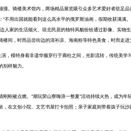
碰撞。骑楼美术馆内，两场精品展览吸引众多艺术爱好者驻足品
：“不用出国就能看到这么高水平的俄罗斯油画，假期收获满满。
海边人家的生活烟火、琼北民居的独特风貌纷纷通过影像、实物
骑楼间，时而品尝街边的清补凉、海南粉等特色美食，时而走进
时上演，模特身着非遗华服穿行于廊柱之间，光影流转，传统美学
的别样魅力。
情刚刚被点燃。“潮玩荣山寮嗨浪一整夏”活动持续火热，成为年
坐，在文创小院、文艺书屋打卡拍照；亲子家庭则带着孩子玩沙