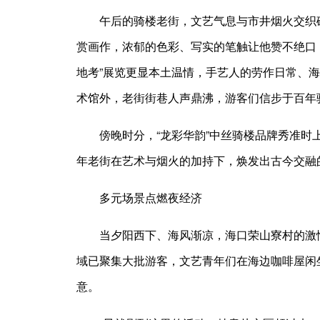
午后的骑楼老街，文艺气息与市井烟火交织
赏画作，浓郁的色彩、写实的笔触让他赞不绝口
地考”展览更显本土温情，手艺人的劳作日常、
术馆外，老街街巷人声鼎沸，游客们信步于百年
傍晚时分，“龙彩华韵”中丝骑楼品牌秀准
年老街在艺术与烟火的加持下，焕发出古今交融
多元场景点燃夜经济
当夕阳西下、海风渐凉，海口荣山寮村的激
域已聚集大批游客，文艺青年们在海边咖啡屋闲
意。