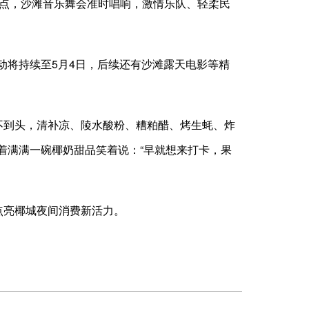
7点，沙滩音乐舞会准时唱响，激情乐队、轻柔民
动将持续至5月4日，后续还有沙滩露天电影等精
不到头，清补凉、陵水酸粉、糟粕醋、烤生蚝、炸
着满满一碗椰奶甜品笑着说：“早就想来打卡，果
点亮椰城夜间消费新活力。