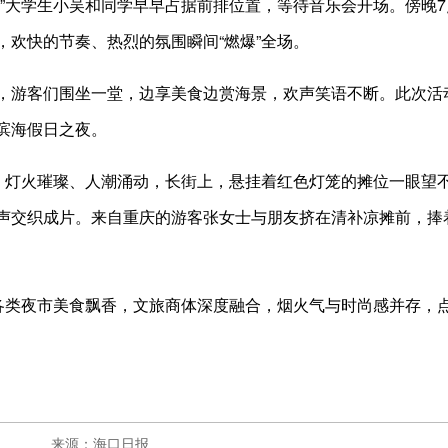
。”大学生小吴和同学早早占据前排位置，等待音乐会开场。傍晚
欢快的节奏、热烈的氛围瞬间“燃爆”全场。
，游客们围坐一堂，边享美食边赏海景，欢声笑语不断。此次活
滨海假日之夜。
市，灯火璀璨、人潮涌动，长街上，悬挂着红色灯笼的摊位一眼望
声交织成片。来自重庆的游客张女士与朋友挤在清补凉摊前，捧
，各类夜市美食飘香，文旅商体深度融合，烟火气与时尚感并存，
来源：海口日报