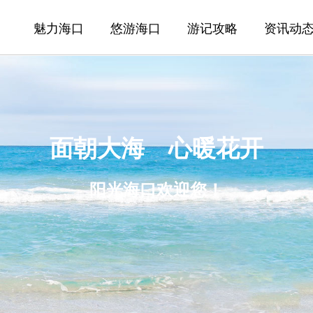
魅力海口
悠游海口
游记攻略
资讯动
面朝大海 心暖花开
阳光海口欢迎您！