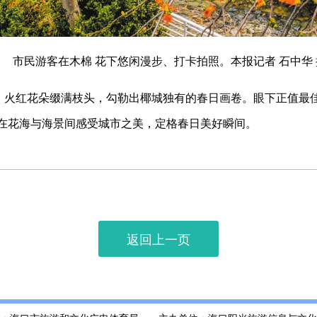
市民游客在木棉 花下悠闲漫步、打卡拍照。本报记者 石中华 
放，火红花朵缀满枝头，勾勒出椰城独有的春日画卷。眼下正值最
在花海与海景间感受城市之美，定格春日美好瞬间。
返回上一页