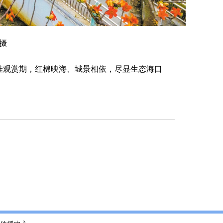
摄
佳观赏期，红棉映海、城景相依，尽显生态海口