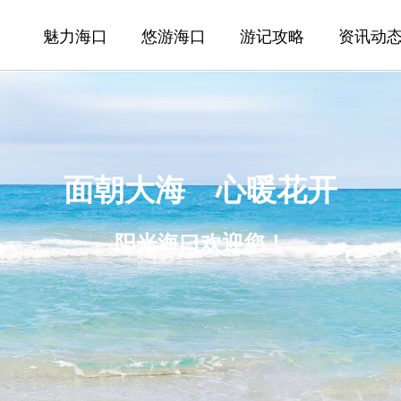
魅力海口
悠游海口
游记攻略
资讯动
面朝大海 心暖花开
阳光海口欢迎您！