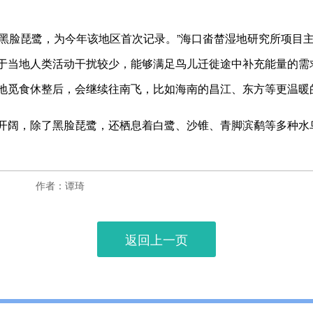
1只黑脸琵鹭，为今年该地区首次记录。”海口畓榃湿地研究所项
于当地人类活动干扰较少，能够满足鸟儿迁徙途中补充能量的需
地觅食休整后，会继续往南飞，比如海南的昌江、东方等更温暖
开阔，除了黑脸琵鹭，还栖息着白鹭、沙锥、青脚滨鹬等多种水
作者：谭琦
返回上一页