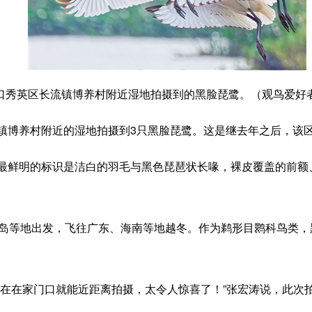
英区长流镇博养村附近湿地拍摄到的黑脸琵鹭。（观鸟爱好
镇博养村附近的湿地拍摄到3只黑脸琵鹭。这是继去年之后，该
最鲜明的标识是洁白的羽毛与黑色琵琶状长喙，裸皮覆盖的前额、
半岛等地出发，飞往广东、海南等地越冬。作为鹈形目鹮科鸟类，
现在在家门口就能近距离拍摄，太令人惊喜了！”张宏涛说，此次