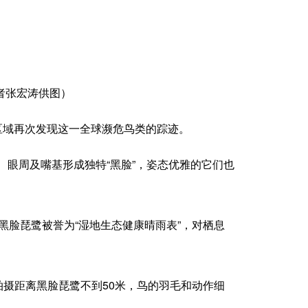
者张宏涛供图）
区域再次发现这一全球濒危鸟类的踪迹。
眼周及嘴基形成独特“黑脸”，姿态优雅的它们也
黑脸琵鹭被誉为“湿地生态健康晴雨表”，对栖息
拍摄距离黑脸琵鹭不到50米，鸟的羽毛和动作细