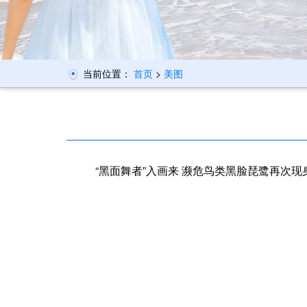
当前位置：
首页
>
美图
“黑面舞者”入画来
濒危鸟类黑脸琵鹭再次现