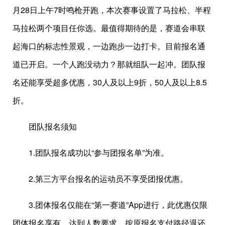
月28日上午7时鸣枪开跑，本次赛事设置了马拉松、半程
马拉松两个项目任你选。最值得期待的是，赛道会串联
起海口的标志性景观，一边跑步一边打卡。目前报名通
道已开启。一个人跑没动力？那就组队一起冲。团队报
名还能享受超多优惠，30人及以上9折，50人及以上8.5
折。
团队报名须知
1.团队报名成功以“参与团报名单”为准。
2.第三方平台报名的运动员不享受团报优惠。
3.团体报名仅能在“第一赛道”App进行，此优惠仅限
团体报名享有，达到人数要求，按原报名支付路径退还