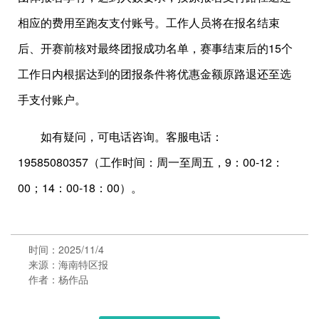
相应的费用至跑友支付账号。工作人员将在报名结束
后、开赛前核对最终团报成功名单，赛事结束后的15个
工作日内根据达到的团报条件将优惠金额原路退还至选
手支付账户。
如有疑问，可电话咨询。客服电话：
19585080357（工作时间：周一至周五，9：00-12：
00；14：00-18：00）。
时间：2025/11/4
来源：海南特区报
作者：杨作品