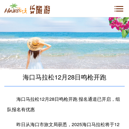
海口马拉松12月28日鸣枪开跑
海口马拉松12月28日鸣枪开跑
报名通道已开启，组
队报名有优惠
昨日从海口市旅文局获悉，2025海口马拉松将于12