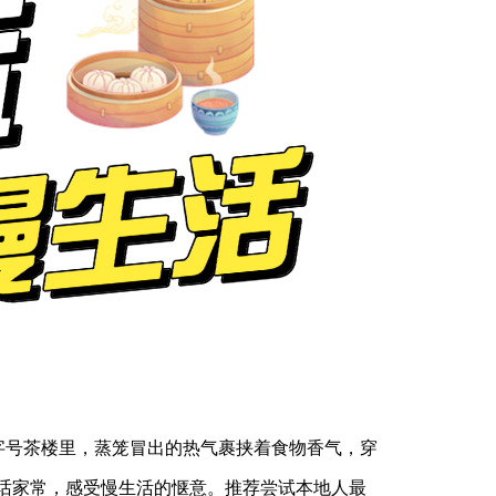
字号茶楼里，蒸笼冒出的热气裹挟着食物香气，穿
话家常，感受慢生活的惬意。推荐尝试本地人最