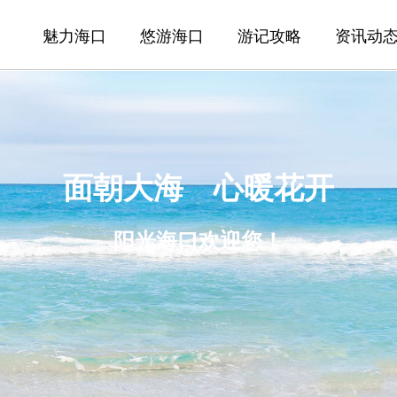
魅力海口
悠游海口
游记攻略
资讯动
面朝大海 心暖花开
阳光海口欢迎您！