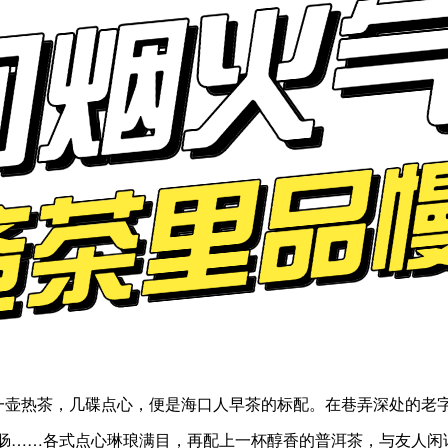
。一壶热茶，几碟点心，便是海口人早茶的标配。在巷弄深处的老
肠……各式点心琳琅满目，再配上一杯醇香的普洱茶，与友人闲