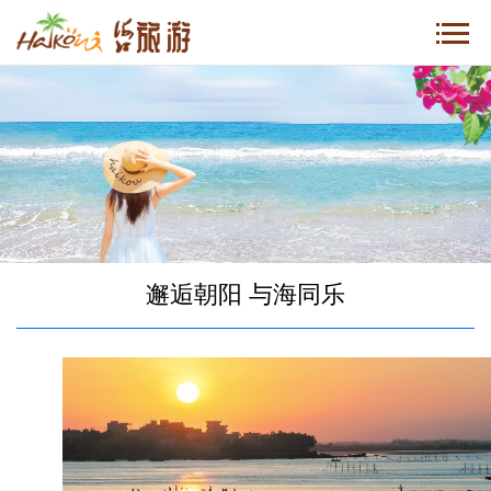
邂逅朝阳 与海同乐