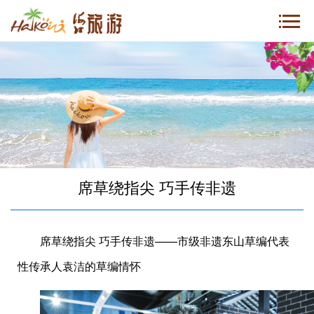
席草绕指尖 巧手传非遗
席草绕指尖 巧手传非遗——市级非遗东山草编代表
性传承人袁洁的草编情怀