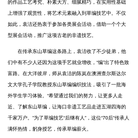
的作品工艺考究、朴素大方、细腻精巧，在实用性基础
上增强了观赏性，将艺术元素融入到草编技艺中。不仅
如此，袁洁还热衷于参加各类展会活动，借助一个个大
型展会活动，推广这项古老的非遗技艺。
在传承东山草编这条路上，袁洁收了不少徒弟，他
们中有不少人还因为这项手艺就业增收，“编”出了特色致
富路。在大洋彼岸，师从袁洁的陈岚在澳洲查尔斯达尔
文大学孔子学院教授东山草编编织技法，吸引了一批海
外学生学习体验。“希望通过我们的努力，让更多人走
近、了解东山草编，让海口非遗工艺品走进五湖四海的
千家万户。”为了草编技艺“后继有人”，这位“70后”传承人
满怀热情，躬身授艺，传承草编薪火。