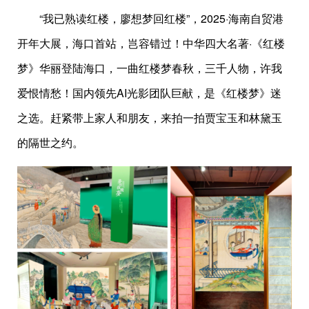
“我已熟读红楼，廖想梦回红楼”，2025·海南自贸港
开年大展，海口首站，岂容错过！中华四大名著·《红楼
梦》华丽登陆海口，一曲红楼梦春秋，三千人物，许我
爱恨情愁！国内领先AI光影团队巨献，是《红楼梦》迷
之选。赶紧带上家人和朋友，来拍一拍贾宝玉和林黛玉
的隔世之约。