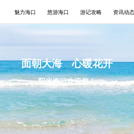
魅力海口
悠游海口
游记攻略
资讯动
面朝大海 心暖花开
阳光海口欢迎您！