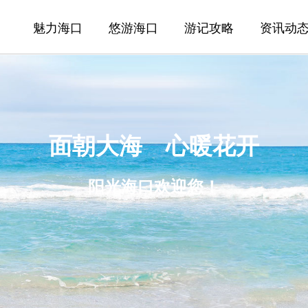
魅力海口
悠游海口
游记攻略
资讯动
面朝大海 心暖花开
阳光海口欢迎您！