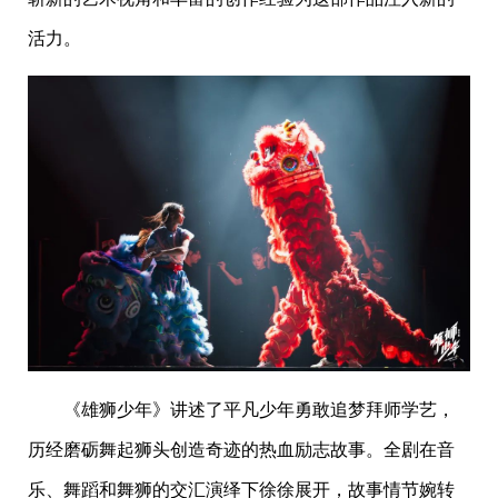
活力。
《雄狮少年》讲述了平凡少年勇敢追梦拜师学艺，
历经磨砺舞起狮头创造奇迹的热血励志故事。全剧在音
乐、舞蹈和舞狮的交汇演绎下徐徐展开，故事情节婉转