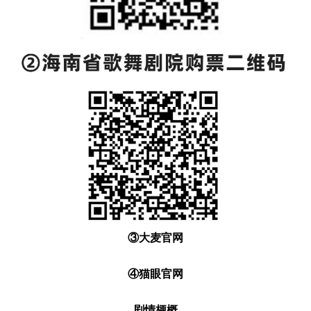
③大麦官网
④猫眼官网
剧情梗概