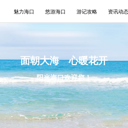
魅力海口
悠游海口
游记攻略
资讯动
面朝大海 心暖花开
阳光海口欢迎您！