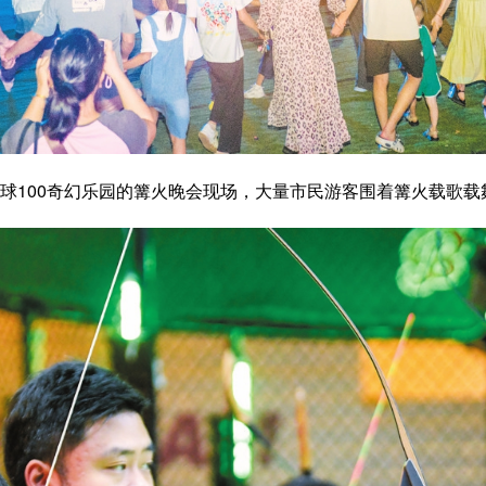
环球100奇幻乐园的篝火晚会现场，大量市民游客围着篝火载歌载舞