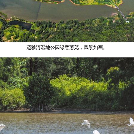
迈雅河湿地公园绿意葱茏，风景如画。