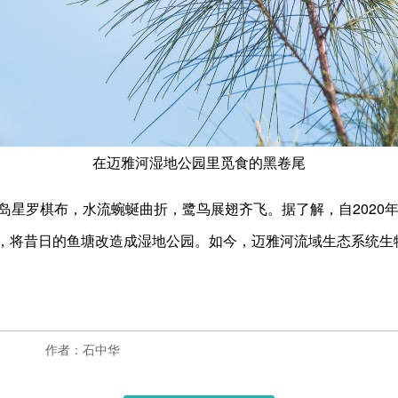
在迈雅河湿地公园里觅食的黑卷尾
星罗棋布，水流蜿蜒曲折，鹭鸟展翅齐飞。据了解，自2020
，将昔日的鱼塘改造成湿地公园。如今，迈雅河流域生态系统生
作者：石中华