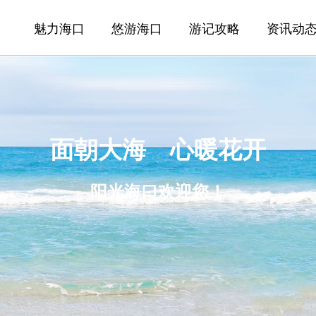
魅力海口
悠游海口
游记攻略
资讯动
面朝大海 心暖花开
阳光海口欢迎您！