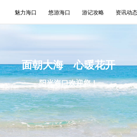
魅力海口
悠游海口
游记攻略
资讯动
面朝大海 心暖花开
阳光海口欢迎您！