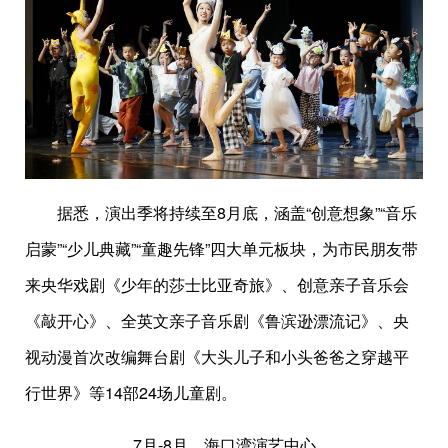
据悉，演出季将持续至8月底，涵盖“创意想象”“音乐
启蒙”“少儿典藏”“童趣先锋”四大单元板块，为市民朋友带
来央华戏剧《少年的莎士比亚奇旅》、创意亲子音乐会
《敲开心》、全英文亲子音乐剧《鲁滨逊漂流记》、央
视动漫首次改编舞台剧《大头儿子和小头爸爸之穿越平
行世界》等14部24场儿童剧。
7月-8月，海口湾演艺中心