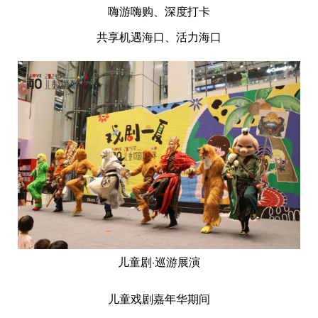
嗨游嗨购、深度打卡
共享机遇海口、活力海口
儿童剧·巡游展演
儿童戏剧嘉年华期间