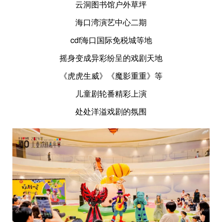
云洞图书馆户外草坪
海口湾演艺中心二期
cdf海口国际免税城等地
摇身变成异彩纷呈的戏剧天地
《虎虎生威》《魔影重重》等
儿童剧轮番精彩上演
处处洋溢戏剧的氛围