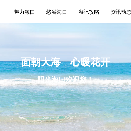
魅力海口
悠游海口
游记攻略
资讯动
面朝大海 心暖花开
阳光海口欢迎您！