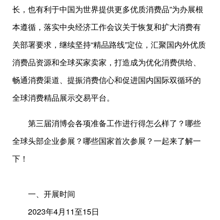
长，也有利于中国为世界提供更多优质消费品”为办展根
本遵循，落实中央经济工作会议关于恢复和扩大消费有
关部署要求，继续坚持“精品路线”定位，汇聚国内外优质
消费品资源和全球买家卖家，打造成为优化消费供给、
畅通消费渠道、提振消费信心和促进国内国际双循环的
全球消费精品展示交易平台。
第三届消博会各项准备工作进行得怎么样了？哪些
全球头部企业参展？哪些国家首次参展？一起来了解一
下！
一、开展时间
2023年4月11至15日