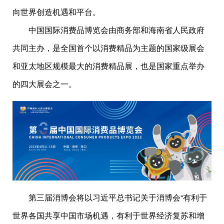
向世界创造机遇和平台。
中国国际消费品博览会由商务部和海南省人民政府
共同主办，是全国首个以消费精品为主题的国家级展会
和亚太地区规模最大的消费精品展，也是国家重点举办
的四大展会之一。
第三届消博会将以习近平总书记关于消博会“有利于
世界各国共享中国市场机遇，有利于世界经济复苏和增