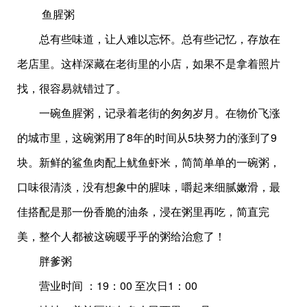
鱼腥粥
总有些味道，让人难以忘怀。总有些记忆，存放在
老店里。这样深藏在老街里的小店，如果不是拿着照片
找，很容易就错过了。
一碗鱼腥粥，记录着老街的匆匆岁月。在物价飞涨
的城市里，这碗粥用了8年的时间从5块努力的涨到了9
块。新鲜的鲨鱼肉配上鱿鱼虾米，简简单单的一碗粥，
口味很清淡，没有想象中的腥味，嚼起来细腻嫩滑，最
佳搭配是那一份香脆的油条，浸在粥里再吃，简直完
美，整个人都被这碗暖乎乎的粥给治愈了！
胖爹粥
营业时间 ：19：00 至次日1：00