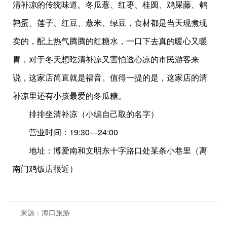
清补凉的传统味道。冬瓜薏、红枣、桂圆、鸡屎藤、鹌
鹑蛋、莲子、红豆、薏米、绿豆，食材都是当天现煮现
卖的，配上热气腾腾的红糖水，一口下去真的暖心又暖
胃，对于冬天想吃清补凉又害怕透心凉的市民游客来
说，这家店简直就是福音。值得一提的是，这家店的清
补凉里还有小孩最爱的冬瓜糖。
排排坐清补凉（小编自己取的名字）
营业时间：19:30—24:00
地址：博爱南和文明东十字路口处某条小巷里（离
南门鸡饭店很近）
来源：海口旅游