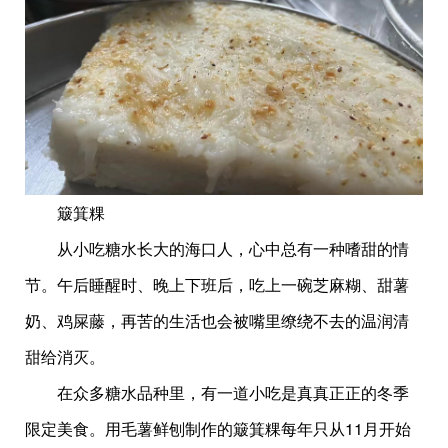
簸箕粿
从小吃糖水长大的海口人，心中总有一种嗜甜的情
节。午后睡醒时、晚上下班后，吃上一碗芝麻糊、甜薯
奶、鸡屎藤，再苦的生活也会被嘴里缭绕不去的温润清
甜给消灭。
在众多糖水品种里，有一道小吃是真真正正的冬季
限定美食。用毛薯鲜刨制作的簸箕粿每年只从11月开始