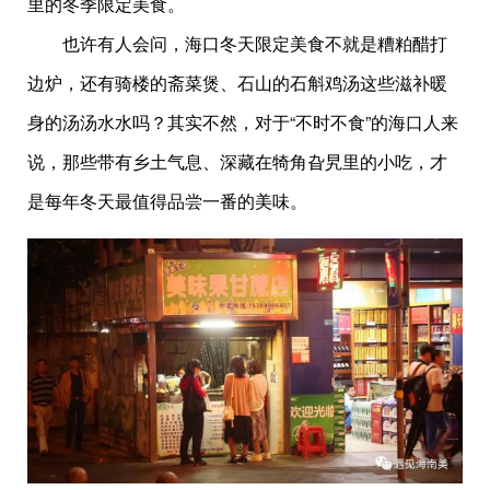
里的冬季限定美食。
也许有人会问，海口冬天限定美食不就是糟粕醋打
边炉，还有骑楼的斋菜煲、石山的石斛鸡汤这些滋补暖
身的汤汤水水吗？其实不然，对于“不时不食”的海口人来
说，那些带有乡土气息、深藏在犄角旮旯里的小吃，才
是每年冬天最值得品尝一番的美味。